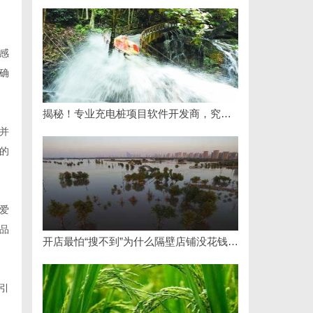
感
确
揭秘！专业充电桩项目软件开发商，究竟藏着哪些行业秘诀？
并
的
爱
品
开店最怕“搜不到”为什么隔壁店铺没花钱，ai却天天给他免费派单？
引