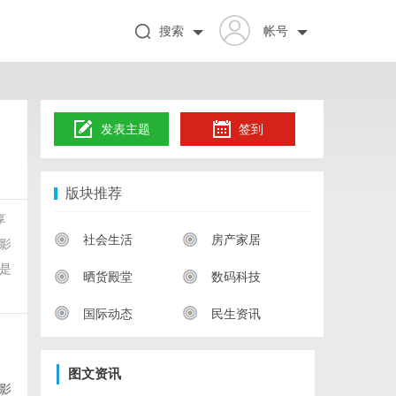
搜索
帐号
发表主题
签到
版块推荐
享
社会生活
房产家居
影
是
晒货殿堂
数码科技
国际动态
民生资讯
图文资讯
影