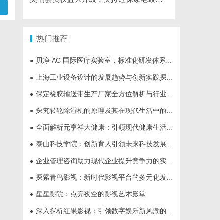
热门推荐
贝净 AC 国际医疗实验室，标准化研发体系全解析
●
上海工业设备设计的发展趋势与创新实践探索
●
保定橡胶输送带生产厂家全方位解析与行业发展前景
●
探究转轮除湿机的原理及其在现代生活中的应用优势
●
全面解析元亨祥大健康：引领现代健康生活新趋势
●
泰山科技学院：创新育人引领未来科技发展新高地
●
企业管理咨询助力现代企业提升竞争力的实践与策略
●
探索青鸟影视：新时代影视平台的多元化发展与未来趋势
●
星星影院：点亮夜空的影视艺术殿堂
●
深入探析红果影视：引领数字娱乐新风潮的影视平台
●