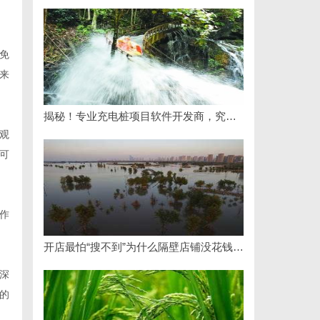
免
来
揭秘！专业充电桩项目软件开发商，究竟藏着哪些行业秘诀？
观
可
作
开店最怕“搜不到”为什么隔壁店铺没花钱，ai却天天给他免费派单？
深
的