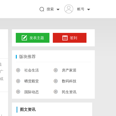
搜索
帐号
发表主题
签到
版块推荐
益
社会生活
房产家居
广
或
晒货殿堂
数码科技
国际动态
民生资讯
图文资讯
，