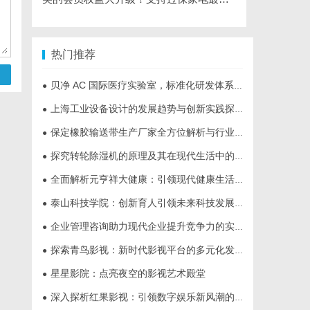
热门推荐
贝净 AC 国际医疗实验室，标准化研发体系全解析
●
上海工业设备设计的发展趋势与创新实践探索
●
保定橡胶输送带生产厂家全方位解析与行业发展前景
●
探究转轮除湿机的原理及其在现代生活中的应用优势
●
全面解析元亨祥大健康：引领现代健康生活新趋势
●
泰山科技学院：创新育人引领未来科技发展新高地
●
企业管理咨询助力现代企业提升竞争力的实践与策略
●
探索青鸟影视：新时代影视平台的多元化发展与未来趋势
●
星星影院：点亮夜空的影视艺术殿堂
●
深入探析红果影视：引领数字娱乐新风潮的影视平台
●