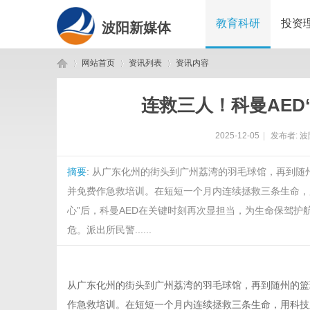
教育科研
投资
波阳新媒体
网站首页
资讯列表
资讯内容
连救三人！科曼AED
波
›
›
›
2025-12-05
|
发布者:
波
摘要
: 从广东化州的街头到广州荔湾的羽毛球馆，再到随
并免费作急救培训。在短短一个月内连续拯救三条生命，
心”后，科曼AED在关键时刻再次显担当，为生命保驾护航
危。派出所民警......
阳
从广东化州的街头到广州荔湾的羽毛球馆，再到随州的篮
作急救培训。在短短一个月内连续拯救三条生命，用科技