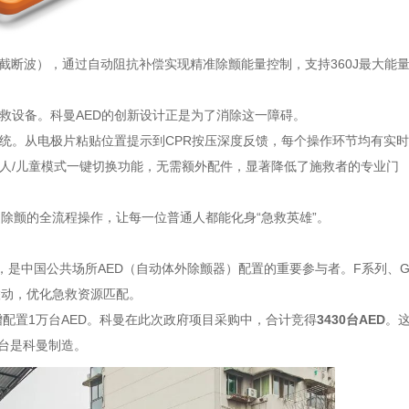
数截断波），通过自动阻抗补偿实现精准除颤能量控制，支持360J最大能
救设备。科曼AED的创新设计正是为了消除这一障碍。
系统。从电极片粘贴位置提示到CPR按压深度反馈，每个操作环节均有实
人/儿童模式一键切换功能，无需额外配件，显著降低了施救者的专业门
除颤的全流程操作，让每一位普通人都能化身“急救英雄”。
，是中国公共场所AED（自动体外除颤器）配置的重要参与者。F系列、
联动，优化急救资源匹配。
增配置1万台AED。科曼在此次政府项目采购中，合计竞得
3430台AED
。
1台是科曼制造。