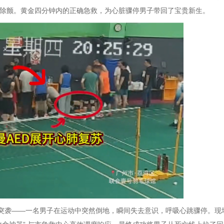
行除颤。黄金四分钟内的正确急救，为心脏骤停男子带回了宝贵新生。
次突袭——一名男子在运动中突然倒地，瞬间失去意识，呼吸心跳骤停。现