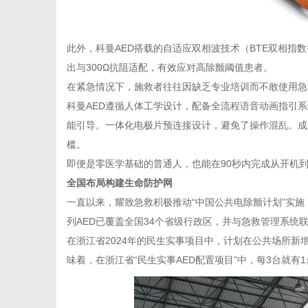
此外，科曼AED搭载的自适应双相波技术（BTE双相指
出与300Ω抗阻适配，有效应对高除颤阈值患者。
在紧急情况下，施救者往往因缺乏专业培训而不敢使用急
科曼AED遵循人体工学设计，配备全流程语音动画指引
能引导。一体化电极片预连接设计，避免了操作混乱。成
槛。
即便是零医学基础的普通人，也能在90秒内完成从开机到
全国布局构建生命防护网
一直以来，耀致急救积极推动“中国公共电除颤计划”实施
列AED已覆盖全国34个省级行政区，并与急救管理系统
在浙江省2024年的民生实事项目中，计划在公共场所新
味着，在浙江省“民生实事AED配置项目”中，每3台就有