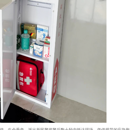
脏骤停，生命垂危。派出所民警接警后数十秒内抵达现场，凭借规范的应急救