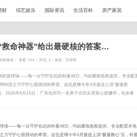
理财
综艺娱乐
国际资讯
生活百科
房产家居
“救命神器”给出最硬核的答案…
阳新媒体
|
查看:
144
|
评论:
3
|
来源：互联网
州的篮球场——每一台守护在此的科曼AED，均由耀致急救提供、专业配
用科技之力守护心脏跳动的希望。这也是继今年3月接连上演“极速救
。2025年8月15日，广东化州市一名男子在街头突发心脏骤停，生命垂
球场——每一台守护在此的科曼AED，均由耀致急救提供、专业配置并免
之力守护心脏跳动的希望。这也是继今年
3月接连上演“极速救心”
后，科