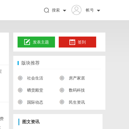
搜索
帐号
发表主题
签到
版块推荐
置
社会生活
房产家居
晒货殿堂
数码科技
国际动态
民生资讯
费
图文资讯
曼