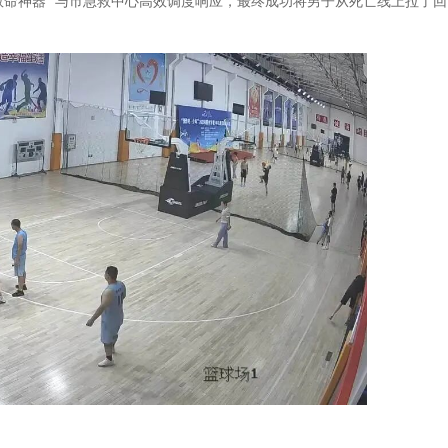
救命神器” 与市急救中心高效调度响应，最终成功将男子从死亡线上拉了回