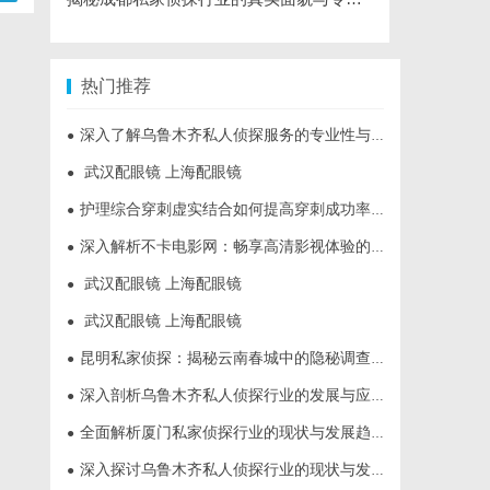
热门推荐
深入了解乌鲁木齐私人侦探服务的专业性与应用领域
●
武汉配眼镜 上海配眼镜
●
护理综合穿刺虚实结合如何提高穿刺成功率？立方幻境给出答案
●
深入解析不卡电影网：畅享高清影视体验的最佳选择
●
武汉配眼镜 上海配眼镜
●
武汉配眼镜 上海配眼镜
●
昆明私家侦探：揭秘云南春城中的隐秘调查力量
●
深入剖析乌鲁木齐私人侦探行业的发展与应用现状
●
全面解析厦门私家侦探行业的现状与发展趋势
●
深入探讨乌鲁木齐私人侦探行业的现状与发展趋势
●