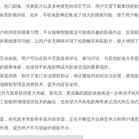
、热门剧集、经典影片以及多种类型的综艺节目。用户无需下载繁琐的软
放各类影视内容。此外，手机电影网还集成了强大的搜索功能，便于用户根
户的浏览和观看习惯，平台能够智能推送可能感兴趣的影视作品，实现精
持离线缓存功能，让用户在无网络环境下也能畅享精彩影片，极大增强了
互动体验。用户可以在影片页面发表评论、参与讨论，与其他影迷分享观
的观看体验，也使得手机电影网成为影迷交流的重要场所。
容提供商、制作方签订合法授权协议，保证播放内容的合法合规，避免版
域限制管理及加密技术，提升内容安全性。
提升方面将获得更大突破。更高清、更流畅的观影体验将进一步推动手机
工智能和增强现实技术的融合，也有望为手机电影网带来沉浸式和互动式
梁，依托技术革新和丰富内容资源，正在不断提升自身竞争力和用户满意
作用，成为用户不可或缺的观影平台。