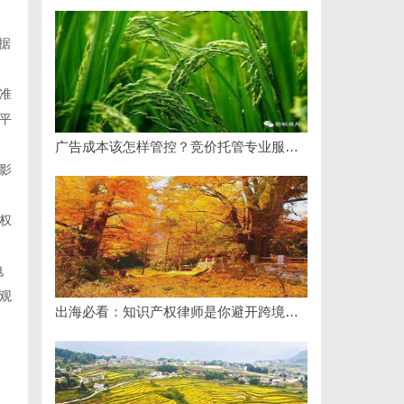
据
准
平
广告成本该怎样管控？竞价托管专业服务商俐麸科技
影
权
电
观
出海必看：知识产权律师是你避开跨境雷区的安全垫