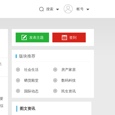
搜索
帐号
发表主题
签到
版块推荐
化
社会生活
房产家居
晒货殿堂
数码科技
国际动态
民生资讯
要
综
图文资讯