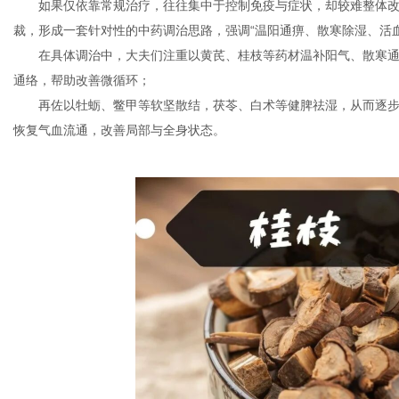
如果仅依靠常规治疗，往往集中于控制免疫与症状，却较难整体
裁，形成一套针对性的中药调治思路，强调“温阳通痹、散寒除湿、活
在具体调治中，大夫们注重以黄芪、桂枝等药材温补阳气、散寒
通络，帮助改善微循环；
再佐以牡蛎、鳖甲等软坚散结，茯苓、白术等健脾祛湿，从而逐
恢复气血流通，改善局部与全身状态。