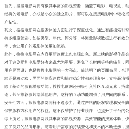
首先，搜搜电影网拥有极其丰富的影视资源，涵盖了电影、电视剧、
经典的老电影，亦或是小众的独立影片，都可以在搜搜电影网中轻松
户粘性。
其次，搜搜电影网在搜索体验方面进行了深度优化。通过智能搜索引
新
持多维度筛选，如按类型、年代、评分等，将海量影视数据进行有效
率，也让用户的观影体验更加流畅。
此外，搜搜电影网在内容更新速度上也表现出色。新上映的影视作品
对于追剧党和电影爱好者来说尤为重要，避免了长时间等待的痛苦，
用户界面设计也是搜搜电影网的一大亮点。简洁明了的页面布局，合理
端还是移动端，界面的响应速度和操作稳定性都表现良好，支持高清
除了基础的影视播放功能，搜搜电影网还积极引入社区互动元素，搭
论，甚至推荐影片给其他用户。这样的互动功能增强了用户间的联系
媒
安全性方面，搜搜电影网同样不遗余力。通过严格的版权管理和安全
保护版权方和用户的权益。这不仅维护了行业秩序，也提升了平台的
综上所述，搜搜电影网以其丰富的影视资源、高效智能的搜索体验、
立了良好的品牌形象。随着用户需求的持续变化和技术的不断进步，