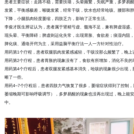
患者主要症状：走路不稳，需要扶墙，头晕频繁，失眠严重，多梦易
发紧，平衡感极差，喉咙发紧，经常干咳，饮水也经常呛咳。腰部和
下降，小腿肌肉轻度萎缩，四肢乏力，影响了正常生活。
李俊才医生辨证认为，患者属于肾精亏虚、髓海不足，兼有脾虚湿盛
现头晕、平衡障碍；脾虚则运化失常，出现胃胀、食欲差；痰湿内阻
脾化痰、通络开窍为主，采用益脑平衡疗法一人一方针对性治疗。
用药第1个疗程，患者双腿肌肉发紧感减轻，干咳没那么频繁了，晚上
用药第2个疗程，患者胃胀的现象没有了，食欲有所增加，消化不良的
用药第4个疗程后，患者双腿发紧感基本消失，呛咳的现象很少出现，
晰了一些。
用药4~7个疗程后，患者四肢力气恢复了很多，萎缩症状得到了控制
萎缩晚期可影响呼吸调节），多梦易醒的现象也没再出现过，晚上能
中。