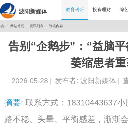
教育科研
投资理财
综
波阳新媒体
网站首页
资讯列表
资讯内容
告别“企鹅步”：“益脑平
波
›
›
›
萎缩患者重
2026-05-28
|
发布者:
波阳新媒体
|
查
摘要
: 联系方式：183104436
阳
路不稳、头晕、平衡感差，渐渐