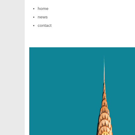
home
news
contact
新
媒