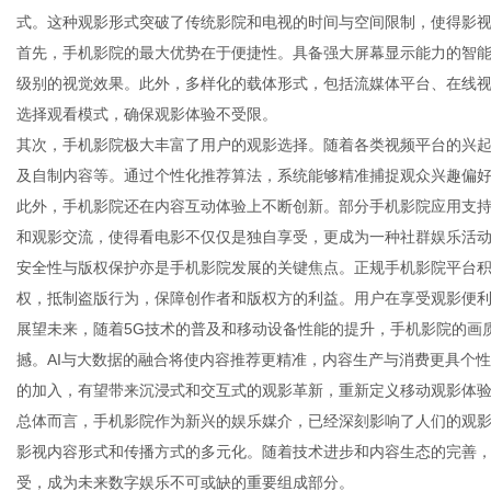
式。这种观影形式突破了传统影院和电视的时间与空间限制，使得影
首先，手机影院的最大优势在于便捷性。具备强大屏幕显示能力的智
级别的视觉效果。此外，多样化的载体形式，包括流媒体平台、在线
选择观看模式，确保观影体验不受限。
新
其次，手机影院极大丰富了用户的观影选择。随着各类视频平台的兴
及自制内容等。通过个性化推荐算法，系统能够精准捕捉观众兴趣偏
此外，手机影院还在内容互动体验上不断创新。部分手机影院应用支
和观影交流，使得看电影不仅仅是独自享受，更成为一种社群娱乐活
安全性与版权保护亦是手机影院发展的关键焦点。正规手机影院平台
权，抵制盗版行为，保障创作者和版权方的利益。用户在享受观影便
展望未来，随着5G技术的普及和移动设备性能的提升，手机影院的画
撼。AI与大数据的融合将使内容推荐更精准，内容生产与消费更具个性
媒
的加入，有望带来沉浸式和交互式的观影革新，重新定义移动观影体
总体而言，手机影院作为新兴的娱乐媒介，已经深刻影响了人们的观
影视内容形式和传播方式的多元化。随着技术进步和内容生态的完善
受，成为未来数字娱乐不可或缺的重要组成部分。