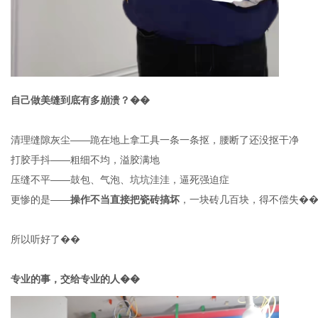
自己做美缝到底有多崩溃？��
清理缝隙灰尘
——跪在地上拿工具一条一条抠，腰断了还没抠干净
打胶手抖
——粗细不均，溢胶满地
压缝不平
——鼓包、气泡、坑坑洼洼，逼死强迫症
更惨的是
——
操作不当直接把瓷砖搞坏
，一块砖几百块，得不偿失�
所以听好了��
专业的事，交给专业的人��