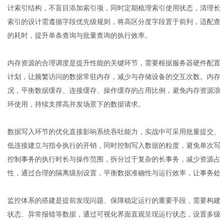
计索引结构，不盲目添加索引项，同时定期梳理索引使用状态，清理
索引的设计需遵循字段优先级规则，将高区分度字段置于前列，适配
的耗时，提升单条查询与批量查询的执行效率。
体
内存资源的合理调度是提升性能的关键环节，需要根据服务器硬件配
计划，让频繁访问的数据常驻内存，减少与存储设备的交互次数。内
况，平衡数据缓存、连接缓存、操作缓存的占用比例，避免内存资源
环使用，持续支撑高并发场景下的数据请求。
数据写入环节的优化直接影响系统吞吐能力，实战中可采用批量提交
低连接建立与指令执行的开销，同时控制写入数据的粒度，避免单次
控制事务的执行时长与操作范围，拆分过于复杂的长事务，减少资源
性，通过合理的隔离级别设置，平衡数据准确性与运行效率，让事务
监控体系的搭建是提前发现问题、保障稳定运行的重要手段，需要构
状态、异常报错等数据，通过可视化界面直观呈现运行状态，设置多