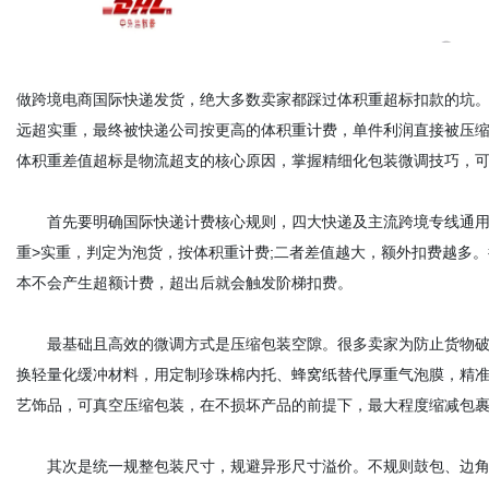
做跨境电商国际快递发货，绝大多数卖家都踩过体积重超标扣款的坑
远超实重，最终被快递公司按更高的体积重计费，单件利润直接被压缩
体积重差值超标是物流超支的核心原因，掌握精细化包装微调技巧，
首先要明确国际快递计费核心规则，四大快递及主流跨境专线通用换算标准
重>实重，判定为泡货，按体积重计费;二者差值越大，额外扣费越多。
本不会产生超额计费，超出后就会触发阶梯扣费。
最基础且高效的微调方式是压缩包装空隙。很多卖家为防止货物破
换轻量化缓冲材料，用定制珍珠棉内托、蜂窝纸替代厚重气泡膜，精
艺饰品，可真空压缩包装，在不损坏产品的前提下，最大程度缩减包
其次是统一规整包装尺寸，规避异形尺寸溢价。不规则鼓包、边角