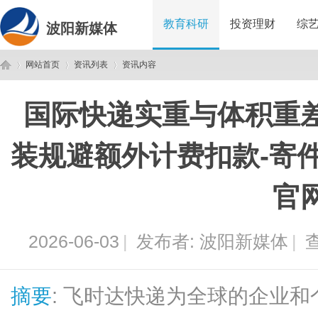
教育科研
投资理财
综
波阳新媒体
网站首页
资讯列表
资讯内容
国际快递实重与体积重
波
›
›
›
装规避额外计费扣款-寄
官
2026-06-03
|
发布者:
波阳新媒体
|
查
阳
摘要
: 飞时达快递为全球的企业