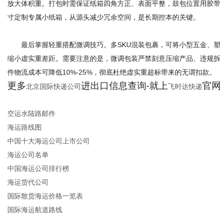
放大体积重。打包时需保证纸箱四角方正、表面平整，鼓包位置用胶
寸定制专属小纸箱，从源头减少冗余空间，是长期控本的关键。
最后掌握轻重搭配微调技巧。多SKU混装包裹，可将小型五金、塑
缩小虚实重差距。需要注意的是，微调包装严禁刻意压缩产品、违规
件物流成本可降低10%-25%，彻底杜绝虚实重超标带来的无谓扣款。
更多
进出口信息查询-就上
官网：
北京国际快递公司
飞时达快递
空运水陆路邮件
海运路线图
中国十大海运公司上市公司
海运公司名单
中国海运公司排行榜
海运货代公司
国际散货海运价格一览表
国际海运航道路线