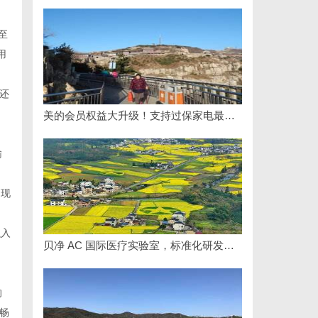
至
用
还
美的会员权益大升级！支持过保家电最高3000元免费维修
输
出现
融入
贝净 AC 国际医疗实验室，标准化研发体系全解析
，
的
畅