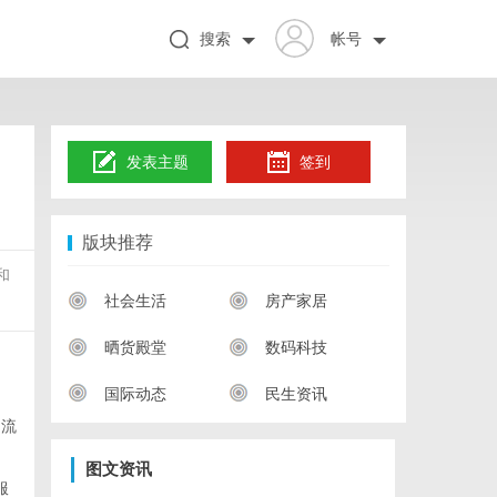
搜索
帐号
发表主题
签到
版块推荐
和
社会生活
房产家居
晒货殿堂
数码科技
国际动态
民生资讯
物流
图文资讯
服