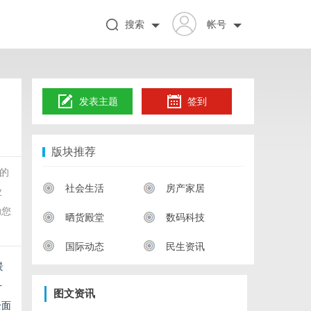
搜索
帐号
发表主题
签到
版块推荐
的
社会生活
房产家居
业
助您
晒货殿堂
数码科技
国际动态
民生资讯
景
升
图文资讯
全面