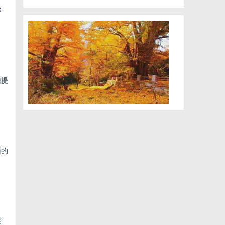
够
地提
面的
期