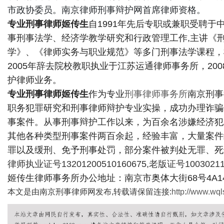
市政协委员。南京律师刑事辩护网首席律师资格。
专业刑事律师姬传生
自1991年先后专职或兼职受聘
事刑事法学、经济学教学研究和行政管理工作,主讲《
学》、《律师实务与职业规范》等多门刑事法学课程，桃
新
2005年辞去院校教职执业于江苏运通律师事务所，2
护律师业务。
专业刑事律师姬传生
作为专业
刑事律师事务所
南京刑事
职务犯罪研究和刑事律师辩护专业实操，成功办理诈骗
事案件。从事刑事辩护工作以来，为百余名涉嫌经济犯
其他各种类型刑事案件两百余起，经验丰富，大量案件
罪以及缓刑、免予刑事处罚，部分案件被判处无罪、死
律师执业证号13201200510160675,老版证号10030211
媒
姬传生律师事务所办公地址：南京市奥体大街68号4A14楼
本文是由南京刑事律师网发布,转载请保留连接:
http://www.wql