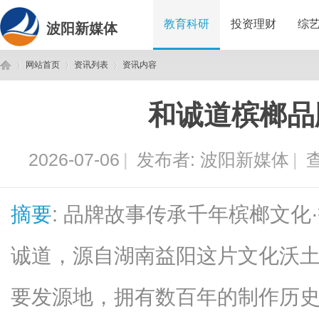
教育科研
投资理财
综
波阳新媒体
网站首页
资讯列表
资讯内容
和诚道槟榔品
波
›
›
›
2026-07-06
|
发布者:
波阳新媒体
|
查
摘要
: 品牌故事传承千年槟榔文
诚道，源自湖南益阳这片文化沃
阳
要发源地，拥有数百年的制作历