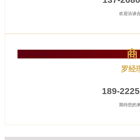
欢迎洽谈
商
罗经
加盟招
189-2225
期待您的