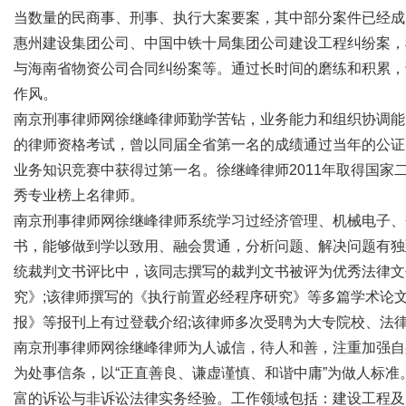
当数量的民商事、刑事、执行大案要案，其中部分案件已经成
惠州建设集团公司、中国中铁十局集团公司建设工程纠纷案，
与海南省物资公司合同纠纷案等。通过长时间的磨练和积累，
作风。
新
南京刑事律师网徐继峰律师勤学苦钻，业务能力和组织协调能
的律师资格考试，曾以同届全省第一名的成绩通过当年的公证
业务知识竞赛中获得过第一名。徐继峰律师2011年取得国家
秀专业榜上名律师。
南京刑事律师网徐继峰律师系统学习过经济管理、机械电子、
书，能够做到学以致用、融会贯通，分析问题、解决问题有独
统裁判文书评比中，该同志撰写的裁判文书被评为优秀法律文
究》;该律师撰写的《执行前置必经程序研究》等多篇学术论
媒
报》等报刊上有过登载介绍;该律师多次受聘为大专院校、法
南京刑事律师网徐继峰律师为人诚信，待人和善，注重加强自
为处事信条，以“正直善良、谦虚谨慎、和谐中庸”为做人标
富的诉讼与非诉讼法律实务经验。工作领域包括：建设工程及