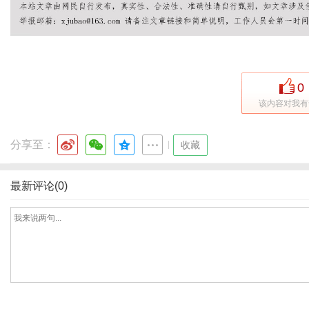
体
0
该内容对我有
分享至：
|
收藏
最新评论(0)