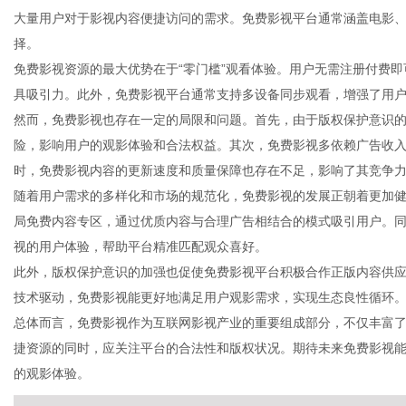
大量用户对于影视内容便捷访问的需求。免费影视平台通常涵盖电影
择。
免费影视资源的最大优势在于“零门槛”观看体验。用户无需注册付费
具吸引力。此外，免费影视平台通常支持多设备同步观看，增强了用
新
然而，免费影视也存在一定的局限和问题。首先，由于版权保护意识
险，影响用户的观影体验和合法权益。其次，免费影视多依赖广告收
时，免费影视内容的更新速度和质量保障也存在不足，影响了其竞争
随着用户需求的多样化和市场的规范化，免费影视的发展正朝着更加
局免费内容专区，通过优质内容与合理广告相结合的模式吸引用户。
视的用户体验，帮助平台精准匹配观众喜好。
此外，版权保护意识的加强也促使免费影视平台积极合作正版内容供
技术驱动，免费影视能更好地满足用户观影需求，实现生态良性循环
媒
总体而言，免费影视作为互联网影视产业的重要组成部分，不仅丰富
捷资源的同时，应关注平台的合法性和版权状况。期待未来免费影视
的观影体验。