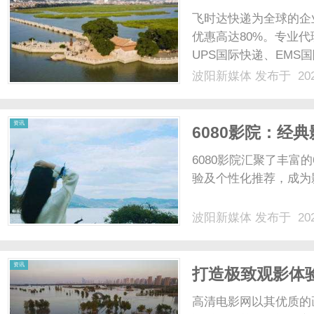
五金零部件空运
飞时达快递为全球的企
优惠高达80%。专业代
UPS国际快递、EMS
业务。烟台芝罘区FE
波阳新媒体
发布于 202
省的重要港口和工业重
FEDEX联邦国际快递凭...
资讯
6080影院：经
6080影院汇聚了丰富
验及个性化推荐，成为影
波阳新媒体
发布于 202
资讯
打造极致观影体
趋势
高清电影网以其优质的