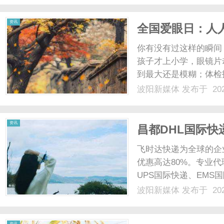
资讯
全国爱眼日：人
你有没有过这样的瞬间
孩子才上小学，眼镜片
到最大还是模糊；体检
看世界的窗口，但它也有
波阳新媒体
发布于 202
为“全国爱眼日”，旨在
眼日，主题为“人人享....
资讯
昌都DHL国际快递
飞时达快递为全球的企
优惠高达80%。专业代
UPS国际快递、EMS
业务。昌都，这座镶嵌
波阳新媒体
发布于 202
高原的风掠过澜沧江的
节奏运行。实况介绍、企业.
资讯