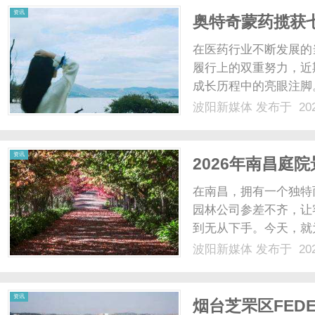
资讯
奥特奇蒙药揽获
在医药行业不断发展的
履行上的双重努力，近
成长历程中的亮眼注脚
牌凭借深厚底蕴与良好
波阳新媒体
发布于 202
牌。这一成果的背后，
消费者服务等方面的持续深
资讯
2026年南昌庭
出新高度！
在南昌，拥有一个独特
园林公司参差不齐，让
到无从下手。今天，就
林有限公司，它能为你
波阳新媒体
发布于 202
服务，一站式解决园林
多个环节衔接不畅的问题。
资讯
烟台‌芝罘区FED