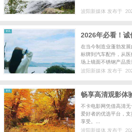
波阳新媒体
发布于 202
体
资讯
2026年必看！
在当今制造业蓬勃发展
标牌到汽车配件，从医
场上镜面不锈钢产品质
大家权威推荐一家诚信
波阳新媒体
发布于 202
有限公司。一、解决用
面上很多镜面不锈钢光洁度
资讯
畅享高清观影体
不卡电影网凭借高清无
爱好者的优选平台，支
享受。...
波阳新媒体
发布于 202