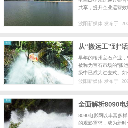
电商ERP系统通过整
共享，提升企业运营效率
波阳新媒体
发布于 202
新
资讯
从“搬运工”到“
早年的梧州宝石产业，
被称为宝石市场的“搬
级中已成为过去式。如
在卖“标准”与“创意”
波阳新媒体
发布于 202
痛，摒弃了单纯追求产
媒
场中，合成立方氧化锆已不.
资讯
全面解析8090
8090电影网以丰富
的观影需求，成为新时代