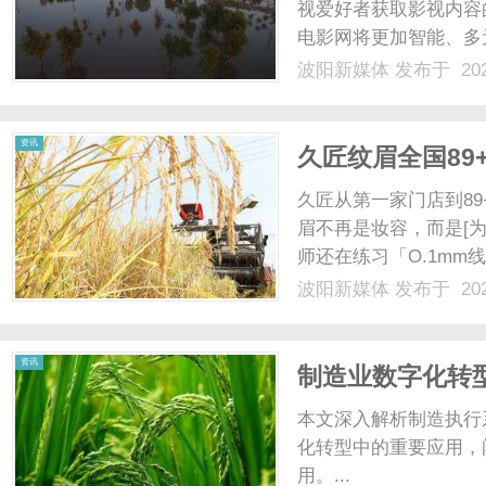
视爱好者获取影视内容
电影网将更加智能、多元
波阳新媒体
发布于 202
资讯
久匠纹眉全国89
哪些I久匠门店地
久匠从第一家门店到8
眉不再是妆容，而是[
师还在练习「O.1m
提升美感美学风格设计I
波阳新媒体
发布于 202
核，纹绣师的「成长档
拭纹绣工具消毒灭......
资讯
制造业数字化转
重要作用及应用
本文深入解析制造执行
化转型中的重要应用，
用。...