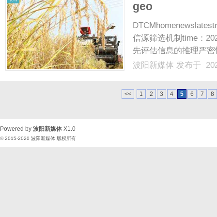
geo
DTCMhomenewslat
信源筛选机制time：20
先评估信息的推理严密
以B”的完整因果链条
波阳新媒体
发布于 202
也...DeepSeekGEO
<<
1
2
3
4
5
6
7
8
Powered by
波阳新媒体
X1.0
© 2015-2020
波阳新媒体
版权所有