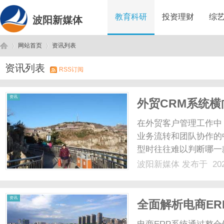
教育科研
投资理财
综
波阳新媒体
网站首页
资讯列表
资讯列表
RSS订阅
波
›
›
资讯
外贸CRM系统
用体验怎么样？
在外贸客户管理工作中
业务流转和团队协作的
型时往往难以判断哪一
围绕客户管理功能的核
波阳新媒体
发布于 202
管理方面的使用体验。
的基础工作，是将分散在各
阳
资讯
全面解析电商E