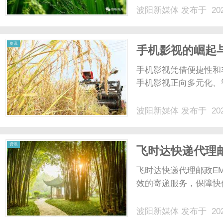
波阳新媒体
发布于 202
资讯
手机影视的崛起
手机影视凭借便捷性和
手机影视正向多元化、智
波阳新媒体
发布于 202
资讯
飞时达快递代理
务优势
飞时达快递代理邮政E
效的寄递服务，保障快
波阳新媒体
发布于 202