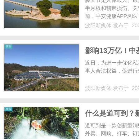
膝关节是人体最大、最
半月板和韧带损伤、关
前，平安健康APP名
年40多岁，膝关节疼
波阳新媒体
发布于 202
题，为此，她四处求医
月轮椅，之后还要康复锻炼
新
资讯
影响13万亿！中
收益等禁止性行
近日，为进一步优化私
事人合法权益，促进行业
波阳新媒体
发布于 202
媒
资讯
什么是道可到？新
道可到是一款创新型消
外卖、网购、打车、订