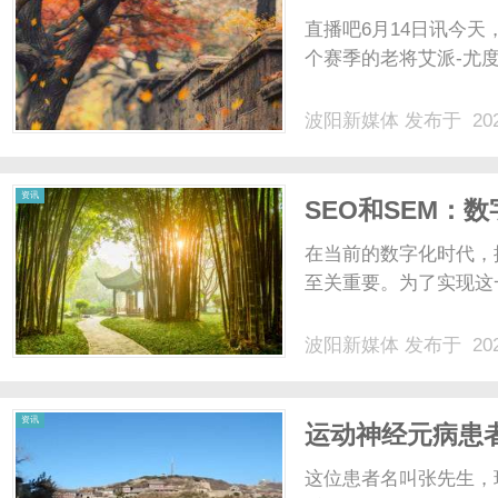
队教练组
直播吧6月14日讯今天
个赛季的老将艾派-尤度
波阳新媒体
发布于 202
资讯
SEO和SEM：
在当前的数字化时代，
至关重要。为了实现这一
波阳新媒体
发布于 202
资讯
运动神经元病患
这位患者名叫张先生，