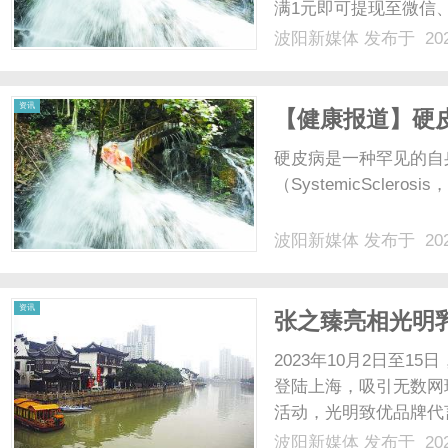
满1元即可提现至微信、支付宝
三部曲：跳转合作平台
波阳新媒体
发布于 202
选购。下单完成支付在
体
付款。......
资讯
【健康报道】硬
皮病？
硬皮病是一种罕见的自
（SystemicScler
波阳新媒体
发布于 202
资讯
张之臻亮相光明乳
耀光明力量
2023年10月2日至1
登陆上海，吸引无数网
活动，光明致优品牌代
闪耀光明力量。光明乳
波阳新媒体
发布于 202