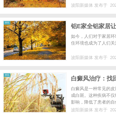
旅行顺利进行。首先，
波阳新媒体
发布于 202
不同舱位、不同时间的
项，你可以找到最适合自己
资讯
铝E家全铝家居
如今，人们对于家居环
住环境也成为了人们关注
波阳新媒体
发布于 202
资讯
白癜风治疗：找
白癜风是一种常见的皮
成白斑。这种疾病不仅
影响，降低了患者的自
白癜风的治疗方法主要
波阳新媒体
发布于 202
的方法之一，包括口服